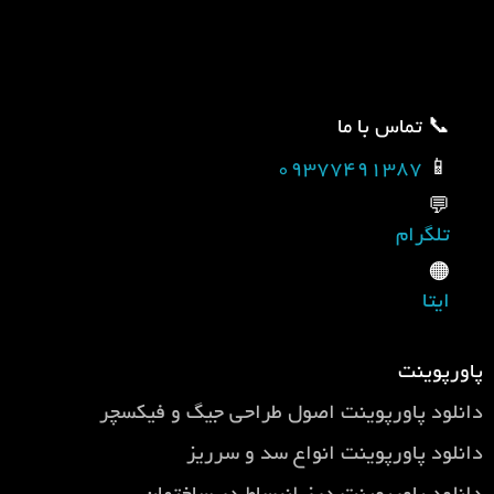
📞 تماس با ما
09377491387
📱
💬
تلگرام
🟠
ایتا
پاورپوینت
دانلود پاورپوینت اصول طراحی جيگ و فيكسچر
دانلود پاورپوینت انواع سد و سرریز