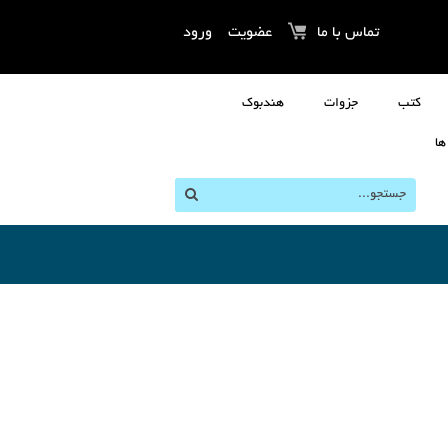
تماس با ما
عضویت
ورود
کتب
جزوات
هندبوک
ها