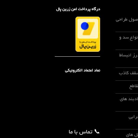
درگاه پرداخت امن زرین پال
اصول طراحی
نواع سد و
رز انبساط
_____________________
نماد اعتماد الکترونیکی
سقف کاذب
قاطع
ادبند های
رابی
📞 تماس با ما
پل های