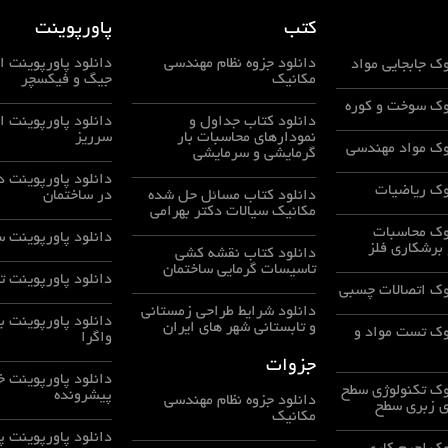
کتب
پاورپوینت
دانلود جزوه نظام مهندسی
دانلود پاورپوینت 
ک جابجایی مواد
مکانیک
جيگ و فيكسچر
وک سوخت و کوره
دانلود کتاب جداول و
دانلود پاورپوینت ا
نمودارهای محاسبات بار
سرریز
وک مواد مهندسی
گرمایشی و سرمایشی
دانلود پاورپوینت د
وک ریاضیات
دانلود کتاب مسائل حل شده
در ساختمان
مکانیک سیالات دکتر بهرامی
وک محاسبات
دانلود پاورپوینت 
برشکاری فلز
دانلود کتاب نقشه کشی
تاسیسات گرمایی ساختمان
دانلود پاورپوینت ت
وک اتصالات چسبی
دانلود شرایط طراحی زمستانی
دانلود پاورپوینت ب
و تابستانی شهر های ایران
وک تست مواد و
واگرا
جزوات
دانلود پاورپوینت خ
وک تکنولوژی سطح
پیشرونده
دانلود جزوه نظام مهندسی
ی زبری سطح
مکانیک
دانلود پاورپوینت 