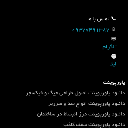
📞 تماس با ما
09377491387
📱
💬
تلگرام
🟠
ایتا
پاورپوینت
دانلود پاورپوینت اصول طراحی جيگ و فيكسچر
دانلود پاورپوینت انواع سد و سرریز
دانلود پاورپوینت درز انبساط در ساختمان
دانلود پاورپوینت سقف کاذب